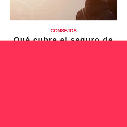
CONSEJOS
Qué cubre el seguro de
decesos y qué cubre
realmente